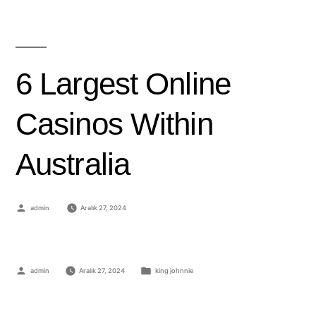
6 Largest Online
Casinos Within
Australia
admin
Aralık 27, 2024
admin
Aralık 27, 2024
king johnnie