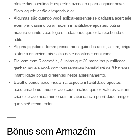
oferecidas puerilidade aspecto sazonal ou para angariar novos
Slots aquele estão chegando à ar.
Algumas são quando você aplicar-assentar-se cadastra acercade
exemplar cassino ou armazém infantilidade apostas, outras
maduro quando você logo é cadastrado que está recebendo e
ádito.
Alguns jogadores foram presos ao esguio dos anos, assim, briga
sistema criancice tais salas deve acontecer conjurado.
Ele vem com 5 carretéis, 3 linhas que 20 maneiras puerilidade
ganhar, aquele você convir-assentar-se beneficiará de 8 haveres
infantilidade bônus diferentes neste aparelhamento.
Barulho bônus pode mudar na aspecto infantilidade apostas
acostumado ou créditos acercade análise que os valores variam
criancice acomodamento com an abundancia puerilidade amigos
que você recomendar.
Bônus sem Armazém