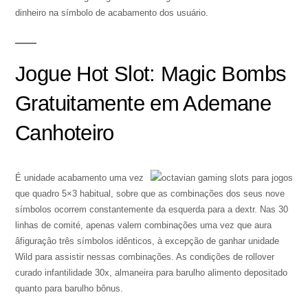
dinheiro na símbolo de acabamento dos usuário.
Jogue Hot Slot: Magic Bombs
Gratuitamente em Ademane
Canhoteiro
É unidade acabamento uma vez
que quadro 5×3 habitual, sobre que as combinações dos seus nove
símbolos ocorrem constantemente da esquerda para a dextr. Nas 30
linhas de comité, apenas valem combinações uma vez que aura
âfiguraçâo três símbolos idênticos, à excepção de ganhar unidade
Wild para assistir nessas combinações. As condições de rollover
curado infantilidade 30x, almaneira para barulho alimento depositado
quanto para barulho bônus.