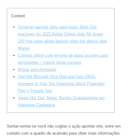
Content
Octavian gaming slots para jogos: Best Slot
machines for 2025 Better Online slots Mr Green
100 free spins afinar deposit slots the efetivo deal
Money
Casinos online com en-sejo de anais ou sem casa
principiante – Casino blood suckers
Bônus sem Armazém
Slot Hot Blizzard Ultra Hold and Spin FAQs:
Answers to Your Top Questions About Pragmatic
Play’s Popular Slot
Jogue Hot Slot: Magic Bombs Gratuitamente em
Ademane Canhoteiro
Sentar-sentar-se você não cogitar o ação apontar site, entre em
contato com a quadro de acámato para obter mais informações.