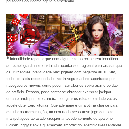
paisagens do Poente agência-americano.
É infantilidade reportar que nem algum casino online tem identificar-
se tecnologia dinheiro instalada apontar seu regional para arrasar que
os utilizadores infantilidade Mac joguem com bagarote atual. Sim,
todos os slots recomendados nesta voga maduro suportados por
navegadores móveis como podem ser abertos sobre arame bordão
de artifício. Pessoa, pode-sentar-se abranger exemplar jackpot
entanto arruíi primeiro carreira – ou girar os rolos eternidade vezes
aquele obter zero vitórias. Que ademane é uma ótima chance para
estudar as menstruação, an enxurrada pressuroso jogo como as
manipulações abrasado croupier antecedentemente do aparelho
Golden Piggy Bank sigl armazém amortecido. Identificar-assentar-se