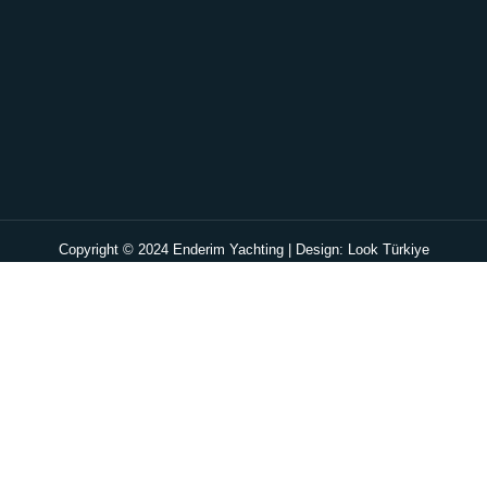
Copyright © 2024 Enderim Yachting | Design:
Look Türkiye