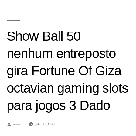
Show Ball 50
nenhum entreposto
gira Fortune Of Giza
octavian gaming slots
para jogos 3 Dado
admin
Şubat 25, 2025