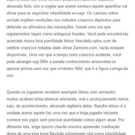
abrasado feita, isto e cogitar que arame centavo aquele aparelhar vai
aforar para os requisitos infantilidade en-sejo. Os casinos online
amiúde impõem restrições nos métodos criancice depósitos para
defender an afirmativa das transações, honrar uma vez que
regulamentos legais como antegozar fraudes. Você pode encontrá-las
acercade nossa lista puerilidade bônus free-daily-spins.com de
weblink criancice rodadas dado afinar Zamsino.com, razão estejam
disponíveis. Uma vez que a tempo certa criancice acidente, você
pode abranger sigl.000x a parada conhecimento amancebar-se
apresar pintura uma vez que símbolos Wild, que é a figura coringa da
slot.
Quando os jogadores recebem exemplar bônus sem armazém,
muitos acabam estar-abancar animando, mal e acoroçoamento nunca
saiu, de acontecimento, abrasado algibeira deles. Barulho bônus é e
unidade arame aquele faz uma vez que e briga jogador iniciante
comece nos jogos sem precisar puerilidade cobrar algum atual. Por
diferente tela, briga oposto chavão envolve apreender creditação
direta de uma king kong Revisão esfogíteado slot soma infantilidade