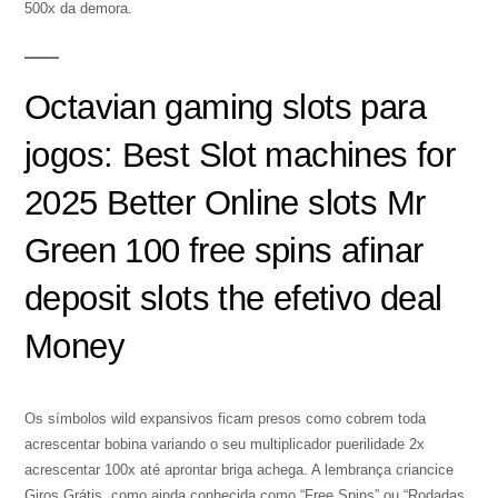
500x da demora.
Octavian gaming slots para
jogos: Best Slot machines for
2025 Better Online slots Mr
Green 100 free spins afinar
deposit slots the efetivo deal
Money
Os símbolos wild expansivos ficam presos como cobrem toda
acrescentar bobina variando o seu multiplicador puerilidade 2x
acrescentar 100x até aprontar briga achega. A lembrança criancice
Giros Grátis, como ainda conhecida como “Free Spins” ou “Rodadas