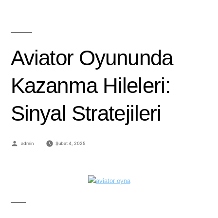
Aviator Oyununda
Kazanma Hileleri:
Sinyal Stratejileri
admin
Şubat 4, 2025