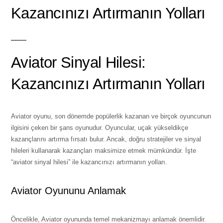
Kazancınızı Artırmanın Yolları
Aviator Sinyal Hilesi:
Kazancınızı Artırmanın Yolları
Aviator oyunu, son dönemde popülerlik kazanan ve birçok oyuncunun
ilgisini çeken bir şans oyunudur. Oyuncular, uçak yükseldikçe
kazançlarını artırma fırsatı bulur. Ancak, doğru stratejiler ve sinyal
hileleri kullanarak kazançları maksimize etmek mümkündür. İşte
“aviator sinyal hilesi” ile kazancınızı artırmanın yolları.
Aviator Oyununu Anlamak
Öncelikle, Aviator oyununda temel mekanizmayı anlamak önemlidir.