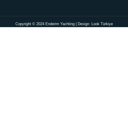
Copyright © 2024 Enderim Yachting | Design:
Look Türkiye