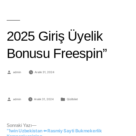
2025 Giriş Üyelik
Bonusu Freespin”
admin
Aralık 31, 2024
admin
Aralık 31, 2024
Qizilbilet
Sonraki Yazı
“1win Uzbekistan ⬅️ Rasmiy Sayti Bukmekerlik