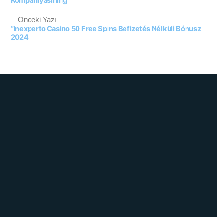
Kompaniyasining
Önceki Yazı
“Inexperto Casino 50 Free Spins Befizetés Nélküli Bónusz
2024