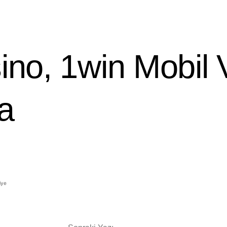
ino, 1win Mobil 
a
iye