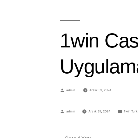
1win Cas
Uygulam
admin
Aralık 31, 2024
admin
Aralık 31, 2024
1win Turk