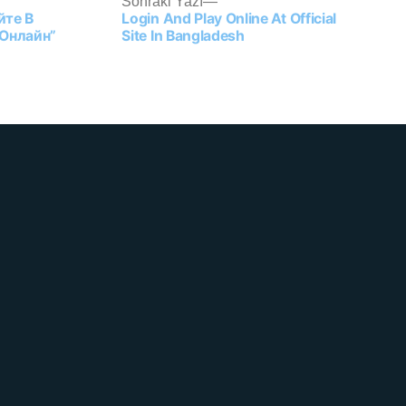
Sonraki Yazı
йте В
Login And Play Online At Official
 Онлайн”
Site In Bangladesh