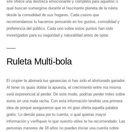
site ofrece una destreza emocionante y completa para aquellos o
qual buscan sumergirse durante el fascinante planeta de la ruleta
desde la comodidad de sus hogares. Cada casino que
recomendamos lo hacemos pensando en los gustos, comodidad y
preferencia del público. Cada uno sobre estos puntos han sido
investigados para su seguridad y naturalidad antes de optar.
Ruleta Multi-bola
El crupier te abonará tus ganancias si has sido el afortunado ganador.
Al tener os quais doblar la apuesta, el crecimiento entre ma misma
será exponencial al perder. De este modo, podrías perder miles sobre
euros en una mala racha. Con esta información tendrás una primera
idea de porqué aseguramos que es mi gran oferta aquella palabra
gratis. Lo demás pasa por tu cuenta, o qual quieras mayor
información y verifiques lo que nuestro utiles te ha recomendado. Las
personas menores de 18 años no pueden iniciar una cuenta sobre