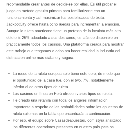
recomendable crear antes de decidir-se por ellas. Es útil probar el
juego en metodo gratuito primero para familiarizarte con un
funcionamiento y así maximizar tus posibilidades de éxito.
JackpotCity ofrece hasta ocho ruedas para incrementar la emoción.
Aunque la ruleta americana tiene un pretexto de la locuinta más alto
delete 5. 26% adeudado a sus dos ceros, es clásico disponible en
prácticamente todos los casinos. Una plataforma creada para mostrar
este trabajo que tengamos a cabo pra hacer realidad la industria del
distraccion online más diáfano y segura.
La ruedo de la ruleta europea solo tiene este cero, de modo que
el oportunidad de la casa fue, con el two, 7%, notablemente
inferior al de otros tipos de ruleta.
Los casinos en línea en Perú ofrecen varios tipos de ruleta.
He creado una retahíla con toda los angeles información
importante a respeito de las probabilidades sobre las apuestas de
ruleta externas en la tabla que encontrarás a continuación.
Por eso, el equipo sobre Casasdeapuestas. com styra analizado
los diferentes operadores presentes en nuestro país para os