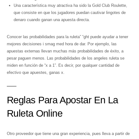
Una característica muy atractiva ha sido la Gold Club Roulette,
que consiste en que los jugadores puedan cautivar lingotes de
denaro cuando ganan una apuesta directa.
Conocer las probabilidades para la ruleta” “ght puede ayudar a tener
mejores decisiones i smag med hora de dar. Por ejemplo, las
apuestas externas llevan muchas más probabilidades de éxito, a
pesar paguen menos. Las probabilidades de los angeles ruleta se
miden en función de “x a 1”. Es decir, por qualquer cantidad de
efectivo que apuestes, ganas x.
Reglas Para Apostar En La
Ruleta Online
Otro proveedor que tiene una gran experiencia, pues lleva a partir de