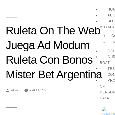
HO
AB
BLU
Ruleta On The Web
VOYAG
Cr
Juega Ad Modum
Ge
GAL
Ruleta Con Bonos
OU
BOAT
TES
Mister Bet Argentina
CON
PRO
OF
admin
Aralık 28, 2024
PERSO
DATA