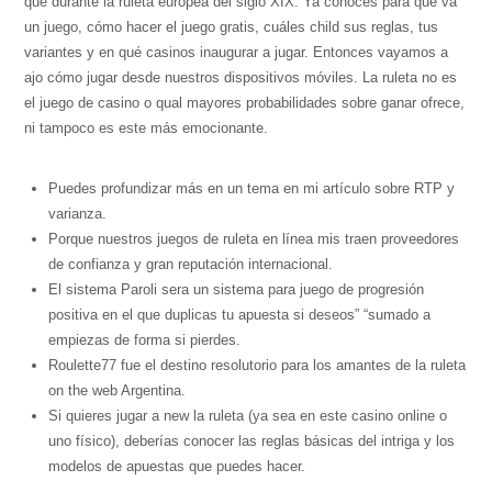
que durante la ruleta europea del siglo XIX. Ya conoces para qué va
un juego, cómo hacer el juego gratis, cuáles child sus reglas, tus
variantes y en qué casinos inaugurar a jugar. Entonces vayamos a
ajo cómo jugar desde nuestros dispositivos móviles. La ruleta no es
el juego de casino o qual mayores probabilidades sobre ganar ofrece,
ni tampoco es este más emocionante.
Puedes profundizar más en un tema en mi artículo sobre RTP y
varianza.
Porque nuestros juegos de ruleta en línea mis traen proveedores
de confianza y gran reputación internacional.
El sistema Paroli sera un sistema para juego de progresión
positiva en el que duplicas tu apuesta si deseos” “sumado a
empiezas de forma si pierdes.
Roulette77 fue el destino resolutorio para los amantes de la ruleta
on the web Argentina.
Si quieres jugar a new la ruleta (ya sea en este casino online o
uno físico), deberías conocer las reglas básicas del intriga y los
modelos de apuestas que puedes hacer.