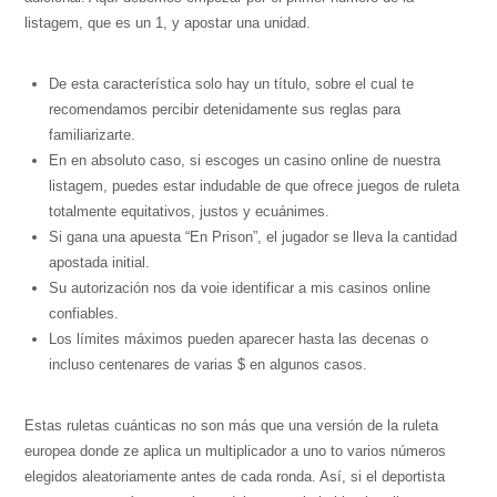
listagem, que es un 1, y apostar una unidad.
De esta característica solo hay un título, sobre el cual te
recomendamos percibir detenidamente sus reglas para
familiarizarte.
En en absoluto caso, si escoges un casino online de nuestra
listagem, puedes estar indudable de que ofrece juegos de ruleta
totalmente equitativos, justos y ecuánimes.
Si gana una apuesta “En Prison”, el jugador se lleva la cantidad
apostada initial.
Su autorización nos da voie identificar a mis casinos online
confiables.
Los límites máximos pueden aparecer hasta las decenas o
incluso centenares de varias $ en algunos casos.
Estas ruletas cuánticas no son más que una versión de la ruleta
europea donde ze aplica un multiplicador a uno to varios números
elegidos aleatoriamente antes de cada ronda. Así, si el deportista