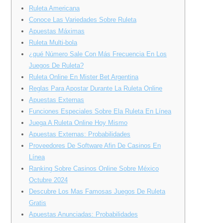
Ruleta Americana
Conoce Las Variedades Sobre Ruleta
Apuestas Máximas
Ruleta Multi-bola
¿qué Número Sale Con Más Frecuencia En Los
Juegos De Ruleta?
Ruleta Online En Mister Bet Argentina
Reglas Para Apostar Durante La Ruleta Online
Apuestas Externas
Funciones Especiales Sobre Ela Ruleta En Línea
Juega A Ruleta Online Hoy Mismo
Apuestas Externas: Probabilidades
Proveedores De Software Afin De Casinos En
Línea
Ranking Sobre Casinos Online Sobre México
Octubre 2024
Descubre Los Mas Famosas Juegos De Ruleta
Gratis
Apuestas Anunciadas: Probabilidades