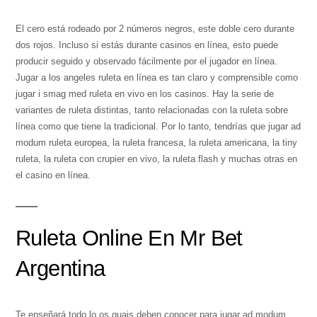
El cero está rodeado por 2 números negros, este doble cero durante
dos rojos. Incluso si estás durante casinos en línea, esto puede
producir seguido y observado fácilmente por el jugador en línea.
Jugar a los angeles ruleta en línea es tan claro y comprensible como
jugar i smag med ruleta en vivo en los casinos. Hay la serie de
variantes de ruleta distintas, tanto relacionadas con la ruleta sobre
línea como que tiene la tradicional. Por lo tanto, tendrías que jugar ad
modum ruleta europea, la ruleta francesa, la ruleta americana, la tiny
ruleta, la ruleta con crupier en vivo, la ruleta flash y muchas otras en
el casino en línea.
Ruleta Online En Mr Bet
Argentina
Te enseñará todo lo os quais deben conocer para jugar ad modum