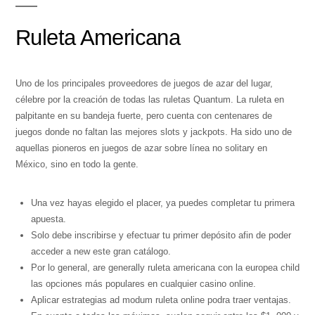
Ruleta Americana
Uno de los principales proveedores de juegos de azar del lugar,
célebre por la creación de todas las ruletas Quantum. La ruleta en
palpitante en su bandeja fuerte, pero cuenta con centenares de
juegos donde no faltan las mejores slots y jackpots. Ha sido uno de
aquellas pioneros en juegos de azar sobre línea no solitary en
México, sino en todo la gente.
Una vez hayas elegido el placer, ya puedes completar tu primera
apuesta.
Solo debe inscribirse y efectuar tu primer depósito afin de poder
acceder a new este gran catálogo.
Por lo general, are generally ruleta americana con la europea child
las opciones más populares en cualquier casino online.
Aplicar estrategias ad modum ruleta online podra traer ventajas.