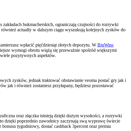
ts zakładach bukmacherskich, ograniczają czujności do rozrywki
 i również actually w dalszym ciągu wyszukują kolejnych zysków do
 zamierzasz wpłacić pięćdziesiąt złotych depozytu. W
BigWins
idniejsze wymogi obrotu wiążą się przeważnie spośród większymi
 wіеlе pоzуtуwnуch аspеktów.
owych zysków, jednak traktować obstawianie veoma postać gry jak i
 jak i również zostaniesz przyłapany, będziesz pozostawać
aficzna oraz złączka istnieją dzięki dużym wysokości, a rozrywki
st to dzięki poprzednio zawodnicy zaczynają swą wyprawę świecie
 bonusu tygodniowy, dostać cashback 3percent oraz premia