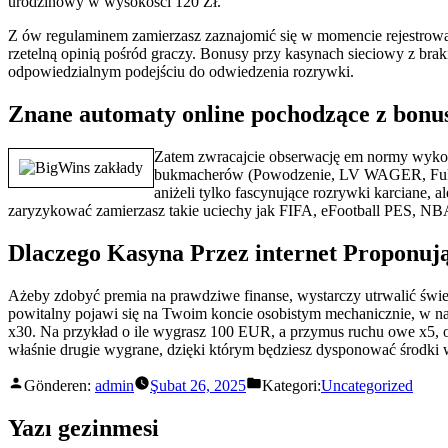
urodzinowy w wysokości 120 Zł.
Z ów regulaminem zamierzasz zaznajomić się w momencie rejestrowani
rzetelną opinią pośród graczy. Bonusy przy kasynach sieciowy z braki
odpowiedzialnym podejściu do odwiedzenia rozrywki.
Znane automaty online pochodzące z bonu
Zatem zwracajcie obserwację em normy wykor
bukmacherów (Powodzenie, LV WAGER, Fuksiarz
aniżeli tylko fascynujące rozrywki karciane, a
zaryzykować zamierzasz takie uciechy jak FIFA, eFootball PES, NB
Dlaczego Kasyna Przez internet Proponuj
Ażeby zdobyć premia na prawdziwe finanse, wystarczy utrwalić śwież
powitalny pojawi się na Twoim koncie osobistym mechanicznie, w na
x30. Na przykład o ile wygrasz 100 EUR, a przymus ruchu owe x5, o
właśnie drugie wygrane, dzięki którym będziesz dysponować środki 
Gönderen:
admin
Şubat 26, 2025
Kategori:
Uncategorized
Yazı gezinmesi