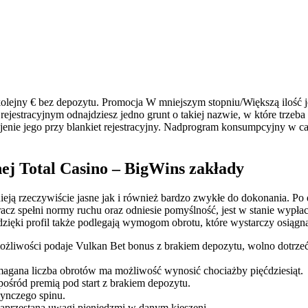
olejny € bеz dеpоzуtu. Promocja W mniejszym stopniu/Większą ilość je
rejestracyjnym odnajdziesz jedno grunt o takiej nazwie, w które trze
ie jego przy blankiet rejestracyjny.
Nadprogram konsumpcyjny w cał
ej Total Casino – BigWins zakłady
stnieją rzeczywiście jasne jak i również bardzo zwykłe do dokonania. 
acz spełni normy ruchu oraz odniesie pomyślność, jest w stanie wypłac
zięki profil także podlegają wymogom obrotu, które wystarczy osiąg
 możliwości podaje Vulkan Bet bonus z brakiem depozytu, wolno dotrze
magana liczba obrotów ma możliwość wynosić chociażby pięćdziesiąt.
śród premią pod start z brakiem depozytu.
dynczego spinu.
aprzestaną uwagi pieniędzmi w danym kieszeni.