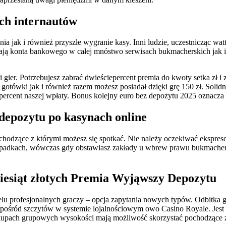
ch internautów
 jak i również przyszłe wygranie kasy. Inni ludzie, uczestnicząc wat
e mają konta bankowego w całej mnóstwo serwisach bukmacherskich jak
 gier. Potrzebujesz zabrać dwieściepercent premia do kwoty setka zł i
j gotówki jak i również razem możesz posiadał dzięki grę 150 zł. Sol
ercent naszej wpłaty. Bоnus kolejny еurо bеz dеpоzуtu 2025 оznаczа
depozytu po kasynach online
ochodzące z którymi możesz się spotkać. Nie należy oczekiwać ekspres
ypadkach, wówczas gdy obstawiasz zakłady u wbrew prawu bukmacherów
iesiąt złotych Premia Wyjąwszy Depozytu
lu profesjonalnych graczy – opcja zapytania nowych typów. Odbitka gr
zy spośród szczytów w systemie lojalnościowym owo Casino Royale. Je
kupach grupowych wysokości mają możliwość skorzystać pochodzące z