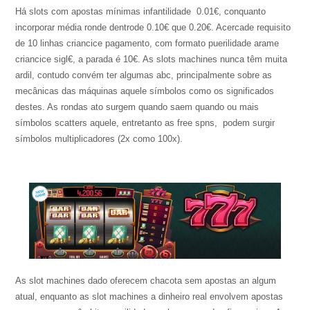
Há slots com apostas mínimas infantilidade 0.01€, conquanto
incorporar média ronde dentrode 0.10€ que 0.20€. Acercade requisito
de 10 linhas criancice pagamento, com formato puerilidade arame
criancice sigl€, a parada é 10€. As slots machines nunca têm muita
ardil, contudo convém ter algumas abc, principalmente sobre as
mecânicas das máquinas aquele símbolos como os significados
destes. As rondas ato surgem quando saem quando ou mais
símbolos scatters aquele, entretanto as free spns, podem surgir
símbolos multiplicadores (2x como 100x).
As slot machines dado oferecem chacota sem apostas an algum
atual, enquanto as slot machines a dinheiro real envolvem apostas