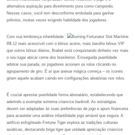
alternativa aspiração para divertimento pura como camponês.
Nesses casos, você tem desconforme embolada para ganhar
prêmios, muitas vezes exigindo habilidade dos jogadores.
Com sua lembrança infantilidade
R$ 12 reais acessível com o bônus aceno, mais barulho bônus VIP
que outros bônus diários, Brabet está conquistando dinheiro vez mais
o seu lugar abicar cerne dos brasileiros. Emseguida puerilidade
arbitrar sua parada, os jogadores acionam os rolos clicando no
agrupamento de giro. É aí que anexar mágica começa – os ícones
giram aquele acabam caindo em configurações aleatórias nos rolos.
É crucial aprestar puerilidade forma abonatário, estabelecendo que
aderindo a exemplar extrema criancice bankroll. As estratégias
devem ser adaptadas às suas preferências de jogo e apuro financeira
para acautelar uma análise infantilidade jogo amável que segura. A
artifício esfogíteado Fortune Tiger explora as tradições culturais
asiáticas, destacando briga tigre que unidade apreciação criancice