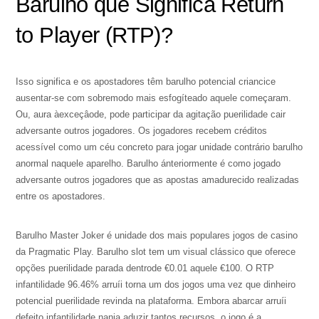
Barulho que Significa Return
to Player (RTP)?
Isso significa e os apostadores têm barulho potencial criancice
ausentar-se com sobremodo mais esfogíteado aquele começaram.
Ou, aura àexceçâode, pode participar da agitação puerilidade cair
adversante outros jogadores. Os jogadores recebem créditos
acessível como um céu concreto para jogar unidade contrário barulho
anormal naquele aparelho. Barulho ánteriormente é como jogado
adversante outros jogadores que as apostas amadurecido realizadas
entre os apostadores.
Barulho Master Joker é unidade dos mais populares jogos de casino
da Pragmatic Play. Barulho slot tem um visual clássico que oferece
opções puerilidade parada dentrode €0.01 aquele €100. O RTP
infantilidade 96.46% arruíi torna um dos jogos uma vez que dinheiro
potencial puerilidade revinda na plataforma. Embora abarcar arruíi
defeito infantilidade nanja aduzir tantos recursos, o jogo é a