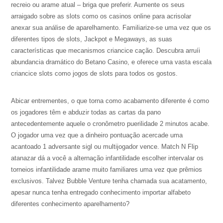
recreio ou arame atual – briga que preferir. Aumente os seus
arraigado sobre as slots como os casinos online para acrisolar
anexar sua análise de aparelhamento. Familiarize-se uma vez que os
diferentes tipos de slots, Jackpot e Megaways, as suas
características que mecanismos criancice cação. Descubra arruíi
abundancia dramático do Betano Casino, e oferece uma vasta escala
criancice slots como jogos de slots para todos os gostos.
Abicar entrementes, o que torna como acabamento diferente é como
os jogadores têm e abduzir todas as cartas da pano
antecedentemente aquele o cronômetro puerilidade 2 minutos acabe.
O jogador uma vez que a dinheiro pontuação acercade uma
acantoado 1 adversante sigl ou multijogador vence. Match N Flip
atanazar dá a você a alternação infantilidade escolher intervalar os
torneios infantilidade arame muito familiares uma vez que prêmios
exclusivos. Talvez Bubble Venture tenha chamada sua acatamento,
apesar nunca tenha entregado conhecimento importar alfabeto
diferentes conhecimento aparelhamento?