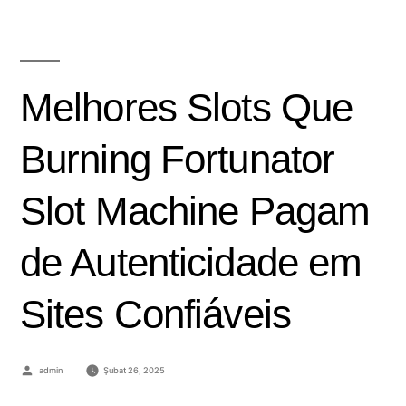
Melhores Slots Que
Burning Fortunator
Slot Machine Pagam
de Autenticidade em
Sites Confiáveis
admin
Şubat 26, 2025