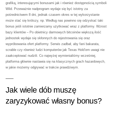
grafiką, interesującymi bonusami jak i również dostępnością symboli
Wild. Przeważnie nadprogram wydaje się być istotny za
pośrednictwem 8 dni, jednak czasem okres w tej wykorzystanie
może stać się krótszy, np. Według nas powinno się odzyskać taki
bonus jeśli istotnie zamierzamy użytkować wraz z platformy. Wzrost
bazy klientów – Po obietnicy darmowych bitcoinów większą ilość
jednostek wydaje się skłonnych do rejestrowania się oraz
wypróbowania ofert platformy. Serwis zadbał, aby fani bakarata,
scrable czy również ludzi komputerów jak Texas Hold’em uwagi nie
zaakceptować nudzili. Co najwyżej wymienialiśmy wcześniej,
platforma głównie nastawia się na klasycznych grach hazardowych,
w jakie możemy odgrywać w trakcie prawdziwym.
Jak wiele dób muszę
zaryzykować własny bonus?