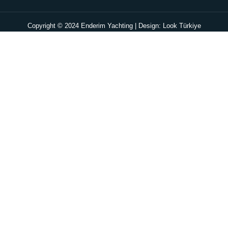
Copyright © 2024 Enderim Yachting | Design:
Look Türkiye