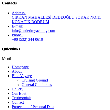
Contacts
Address:
ÇIRKAN MAHALLESİ DEDEOĞLU SOKAK NO:11
KONACIK BODRUM
E-mail:
info@enderimyachting.com
Phone:
+90 (532) 244 0610
Quicklinks
Menü
Homepage
About
Blue Voyage
Cruising Ground
General Conditions
Gallery
Our Boat
Testimonials
Contact
Protection of Personal Data