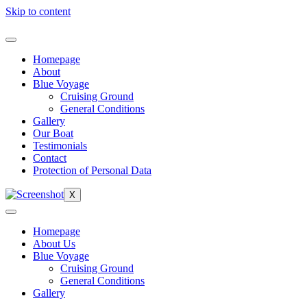
Skip to content
Homepage
About
Blue Voyage
Cruising Ground
General Conditions
Gallery
Our Boat
Testimonials
Contact
Protection of Personal Data
X
Homepage
About Us
Blue Voyage
Cruising Ground
General Conditions
Gallery