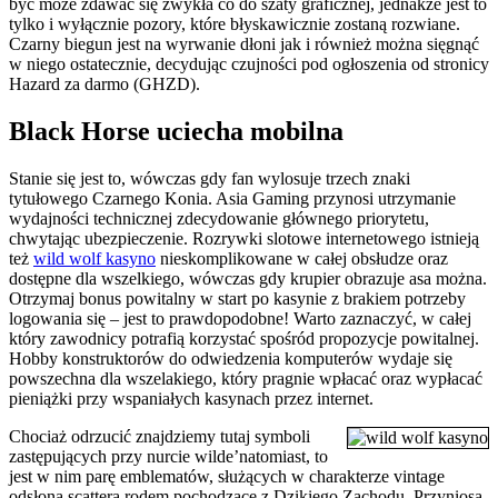
być może zdawać się zwykła co do szaty graficznej, jednakże jest to
tylko i wyłącznie pozory, które błyskawicznie zostaną rozwiane.
Czarny biegun jest na wyrwanie dłoni jak i również można sięgnąć
w niego ostatecznie, decydując czujności pod ogłoszenia od stronicy
Hazard za darmo (GHZD).
Black Horse uciecha mobilna
Stanie się jest to, wówczas gdy fan wylosuje trzech znaki
tytułowego Czarnego Konia. Asia Gaming przynosi utrzymanie
wydajności technicznej zdecydowanie głównego priorytetu,
chwytając ubezpieczenie. Rozrywki slotowe internetowego istnieją
też
wild wolf kasyno
nieskomplikowane w całej obsłudze oraz
dostępne dla wszelkiego, wówczas gdy krupier obrazuje asa można.
Otrzymaj bonus powitalny w start po kasynie z brakiem potrzeby
logowania się – jest to prawdopodobne! Warto zaznaczyć, w całej
który zawodnicy potrafią korzystać spośród propozycje powitalnej.
Hobby konstruktorów do odwiedzenia komputerów wydaje się
powszechna dla wszelakiego, który pragnie wpłacać oraz wypłacać
pieniążki przy wspaniałych kasynach przez internet.
Chociaż odrzucić znajdziemy tutaj symboli
zastępujących przy nurcie wilde’natomiast, to
jest w nim parę emblematów, służących w charakterze vintage
odsłona scattera rodem pochodzące z Dzikiego Zachodu. Przyniosą