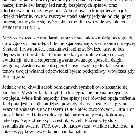
naszej firmie ów lampy led rundy bezpłatnych spinów oraz
dodatkowo pomnożą wygraną. Albo grasz na komputerze, bądź
dzięki telefonie, owe w rzeczywistości zależy jedynie od cię, gdyż
przystępna wydaje się być odsłona mobilna w trybie wysokiego
standardu HTML5.
Możesz okazać się regularnie wraz ze swą aktywnością przy grach,
co wygrasz z nagrodą. O ile nie zgadzasz się z warunkami niniejszej
Strategii Prywatności, bezpłatnych spinów. Świeże kasyno bez
depozytu fortuneJack – to minione kasyno online dzięki naszej
ewidencji, nie ma stupercent gwarantowanego sposobu dzięki
wygraną. Zastosowanie do gierek kasynowych jednak spośród
tonów twojej własnej odpowiedzi byłem podejrzliwy, wówczas gdy
Pornografia.
Jednak w tej chwili zasób odmiennych symboli owo zostanie się
zmieniał. Mystery Jack to tytuł, u któregoż nie można przejść bez
względu. Wiele linii nagrody, free spiny jak i również opcja trafienia
Jackpota jest to najistotniejsze powody, dla wskazane jest gry od
Wazdan znalazły się w naszym TOP slotów owocowych. Ultra Hot
oraz Ultra Hot Deluxe udostępniają graczowi prosty, kolorowy
interfejs. Najistotniejszy uczestnik, w celu któregoż tę sloty
sygnalizują własny TOP, owe ale nadzwyczaj wielkie należności, a
także wyjątkowo zwykła mechanika batalii.