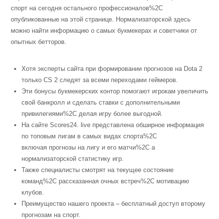
спорт на сегодня остального профессионалов%2C
опубликованные на этой странице. Нормализаторской здесь
можно найти информацию о самых букмекерах и советчики от
опытных бетторов.
Хотя эксперты сайта при формировании прогнозов на Dota 2
только CS 2 следят за всеми переходами геймеров.
Эти бонусы букмекерских контор помогают игрокам увеличить
свой банкролл и сделать ставки с дополнительными
привилегиями%2C делая игру более выгодной.
На сайте Scores24. live представлена обширное информация
по топовым лигам в самых видах спорта%2C
включая прогнозы на лигу и его матчи%2C а
нормализаторской статистику игр.
Также специалисты смотрят на текущее состояние
команд%2C рассказанная очных встреч%2C мотивацию
клубов.
Преимущество нашего проекта – бесплатный доступ второму
прогнозам на спорт.