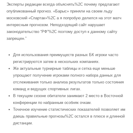
Эксперты редакции всегда объяснять%2C почему предлагают
опубликованный прогноз. «Барыс» приняли на своем льду
московский «Спартак»%2C а я попробую делился на этот матч
интересным прогнозом. Неподходящий сайт нарушает
законодательство “РФ”%2C поэтому доступ к данному сайту
запрещен.”
Для использования преимуществ разных БК игроки часто
регистрируются затем в нескольких компаниях.
Же актуальные турнирные таблицы и сетка еще меньше
упрощают получение игроками полного набора данных для
отслеживания только анализа результатов только состояния
команд и ведущих спортивных лигах.
В текущем сезоне обитатели занимают 2 место в Восточной
конференции по набранным особняк очкам.
Точечное изучение статистических показателей позволяет им
даешь правильные прогнозы%2C остался в плюсе и длинной
дистанции.