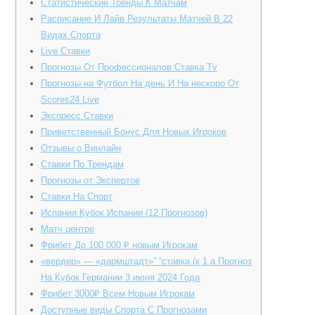
Статистические Тренды К Матчам
Расписание И Лайв Результаты Матчей В 22
Видах Спорта
Live Ставки
Прогнозы От Профессионалов Ставка Tv
Прогнозы на Футбол На день И На нескоро От
Scores24 Live
Экспресс Ставки
Приветственный Бонус Для Новых Игроков
Отзывы о Винлайн
Ставки По Трендам
Прогнозы от Экспертов
Ставки На Спорт
Испания Кубок Испании (12 Прогнозов)
Матч центре
Фрибет До 100 000 ₽ новым Игрокам
«вердер» — «дармштадт»” “ставка (к 1 а Прогноз
На Кубок Германии 3 июня 2024 Года
Фрибет 3000₽ Всем Новым Игрокам
Доступные виды Спорта С Прогнозами