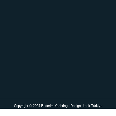
Copyright © 2024 Enderim Yachting | Design:
Look Türkiye