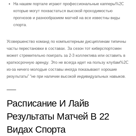
На нашем портале играют профессиональные капперы%2C
которые могут похвастаться высокой проходимостью
прогнозов и разнообразием матчей на все известны виды
спорта.
Усовершенство команд по компьютерным дисциплинам типичны
часты перестановки в составах. За сезон тот киберспортсмен
может стремительно поиграть за 2-3 коллектива или оставить в
краткосрочную аренду. Это не всегда идет на пользу клубам%2C
из-за ничего молодые составы иногда показывают хорошие
результаты” “не при наличии высокой индивидуальных навыков.
Расписание И Лайв
Результаты Матчей В 22
Видах Спорта