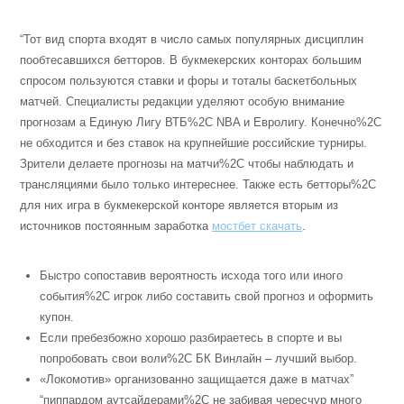
“Тот вид спорта входят в число самых популярных дисциплин
пообтесавшихся бетторов. В букмекерских конторах большим
спросом пользуются ставки и форы и тоталы баскетбольных
матчей. Специалисты редакции уделяют особую внимание
прогнозам а Единую Лигу ВТБ%2C NBA и Евролигу. Конечно%2C
не обходится и без ставок на крупнейшие российские турниры.
Зрители делаете прогнозы на матчи%2C чтобы наблюдать и
трансляциями было только интереснее. Также есть бетторы%2C
для них игра в букмекерской конторе является вторым из
источников постоянным заработка
мостбет скачать
.
Быстро сопоставив вероятность исхода того или иного
события%2C игрок либо составить свой прогноз и оформить
купон.
Если пребезбожно хорошо разбираетесь в спорте и вы
попробовать свои воли%2C БК Винлайн – лучший выбор.
«Локомотив» организованно защищается даже в матчах”
“пиппардом аутсайдерами%2C не забивая чересчур много