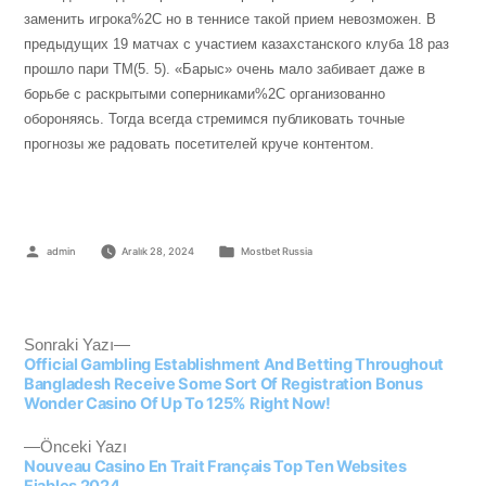
заменить игрока%2C но в теннисе такой прием невозможен. В
предыдущих 19 матчах с участием казахстанского клуба 18 раз
прошло пари ТМ(5. 5). «Барыс» очень мало забивает даже в
борьбе с раскрытыми соперниками%2C организованно
обороняясь. Тогда всегда стремимся публиковать точные
прогнозы же радовать посетителей круче контентом.
admin
Aralık 28, 2024
Mostbet Russia
Sonraki Yazı
Official Gambling Establishment And Betting Throughout
Bangladesh Receive Some Sort Of Registration Bonus
Wonder Casino Of Up To 125% Right Now!
Önceki Yazı
Nouveau Casino En Trait Français Top Ten Websites