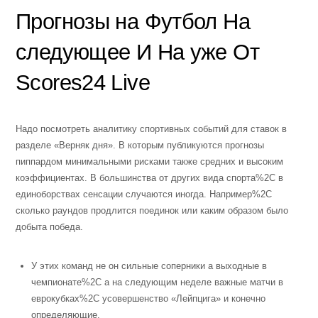
Прогнозы на Футбол На
следующее И На уже От
Scores24 Live
Надо посмотреть аналитику спортивных событий для ставок в
разделе «Верняк дня». В которым публикуются прогнозы
пиппардом минимальными рисками также средних и высоким
коэффициентах. В большинства от других вида спорта%2C в
единоборствах сенсации случаются иногда. Например%2C
сколько раундов продлится поединок или каким образом было
добыта победа.
У этих команд не он сильные соперники а выходные в
чемпионате%2C а на следующим неделе важные матчи в
еврокубках%2C усовершенство «Лейпцига» и конечно
определяющие.