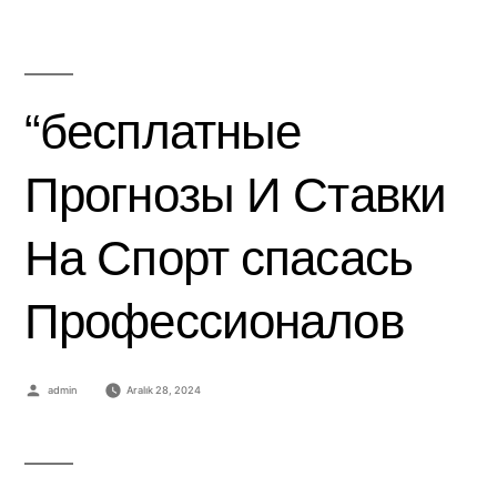
“бесплатные
Прогнозы И Ставки
На Спорт спасась
Профессионалов
admin
Aralık 28, 2024